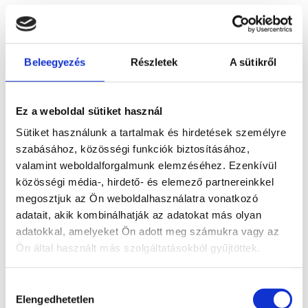
Személyes ügyfélfogadás
Időpontfoglalás
2026. július 1.
Beleegyezés
Részletek
A sütikről
Ez a weboldal sütiket használ
Ezen a napon nincs elérhető időpont.
Sütiket használunk a tartalmak és hirdetések személyre
szabásához, közösségi funkciók biztosításához,
valamint weboldalforgalmunk elemzéséhez. Ezenkívül
közösségi média-, hirdető- és elemező partnereinkkel
megosztjuk az Ön weboldalhasználatra vonatkozó
adatait, akik kombinálhatják az adatokat más olyan
adatokkal, amelyeket Ön adott meg számukra vagy az
Ön által használt más szolgáltatásokból gyűjtöttek.
Keress minket bátran
Ránk számíthatsz!
Hozzájárulás
Kérdés esetén telefonos értékesítőink reggel 8-tól 18 
Elengedhetetlen
kiválasztása