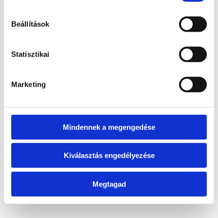
óráig rendelkezésedre állnak, fordulj hozzájuk bizalommal. 
Ügyfélszolgálat
+36 1 577 4664
Beállítások
Cím
1026 Budapest, Pasaréti út 83.
Statisztikai
Email
info@fizetesipont.hu
Marketing
Ügyfélfogadás
K-SZ, 9-15 óra
Mindennek a megengedése
Kiválasztás engedélyezése
Megtagad