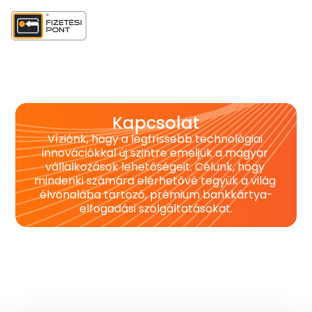
Kapcsolat
Víziónk, hogy a legfrissebb technológiai 
innovációkkal új szintre emeljük a magyar 
vállalkozások lehetőségeit. Célunk, hogy 
mindenki számára elérhetővé tegyük a világ 
élvonalába tartozó, prémium bankkártya-
elfogadási szolgáltatásokat.